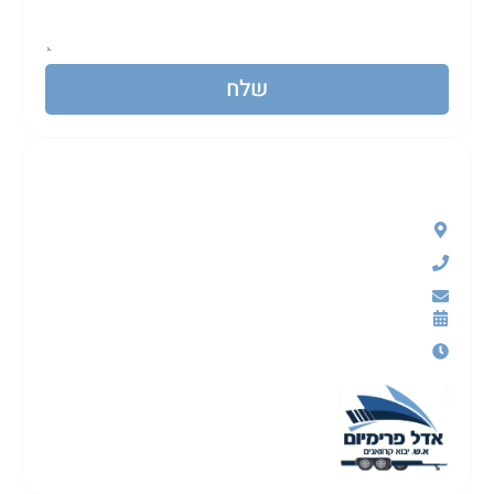
שלח
אדל פירמיום קראוון א.ש
מושב יד רמבם 65
050-5490199
adelpremium112@gmail.com
ראשון עד שישי
בין השעות 9:00-17:00